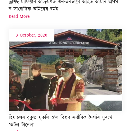
ড্ৰাগছ মাফিয়াৰ আক্ৰমণত গুৰুতৰভাবে আহত আমাৰ অসম
ৰ সাংবাদিক অমিনেষ বৰ্মন
Read More
3 October, 2020
হিমাচলৰ বুকুত মুকলি হ’ল বিশ্বৰ সৰ্বাধিক দৈৰ্ঘ্যৰ সুৰংগ
’অটল টানেল’