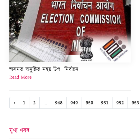
অসমত অনুষ্ঠিত নহয় উপ- নিৰ্বাচন
Read More
‹
1
2
...
948
949
950
951
952
953
মুখ্য খবৰ