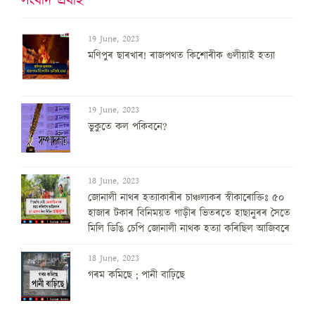
সংবাদ প্ৰবাহ
19 June, 2023
মণিপুৰ ছাৰখাৰ! ৰাজপথত কিশোৰীক গুলীয়াই হত্যা
19 June, 2023
ভুকুতে কল পকিবনে?
18 June, 2023
জোনালী নাথৰ হত্যাকাৰীৰ চাঞ্চল্যকৰ স্বীকাৰোক্তিঃ ৫০
হাজাৰ টকাৰ বিনিময়ত গাড়ীৰ ভিতৰতে হাছানুৰৰ সৈতে
মিলি ডিঙি চেপি জোনালী নাথক হত্যা কৰিছিল আজিবৰে
18 June, 2023
গৰম কমিছে ; পানী বাঢ়িছে