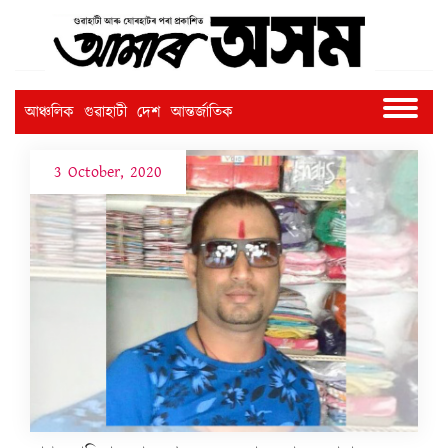
আঞ্চলিক
গুৱাহাটী
দেশ
আন্তৰ্জাতিক
3 October, 2020