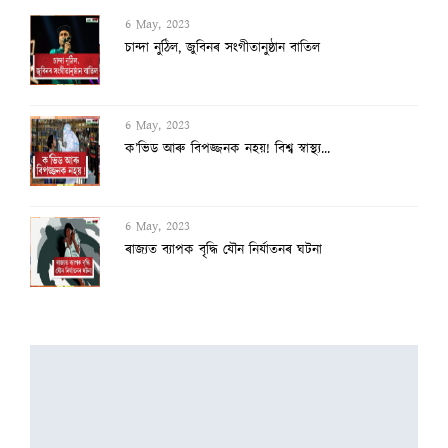
6 May, 2023
ক’ভিড আৰু বিপজ্জনক নহয়! বিশ্ব স্বাস্থ্য...
6 May, 2023
ৰাজ্যত ব্যাপক বৃদ্ধি যৌন নিৰ্যাতনৰ ঘটনা
6 May, 2023
দল-বল লৈ বৰাকত শক্তি প্ৰদৰ্শন অগপৰ
6 May, 2023
লাইট কেমেৰা একচন… এতিয়া উপায়ুক্তই গালি দ...
6 May, 2023