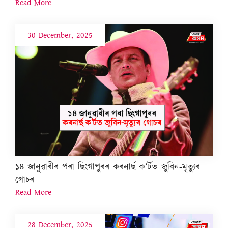
Read More
30 December, 2025
১৪ জানুৱাৰীৰ পৰা ছিংগাপুৰৰ কৰনাৰ্ছ ক’ৰ্টত জুবিন-মৃত্যুৰ
গোচৰ
Read More
28 December, 2025