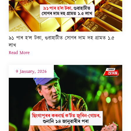
৯১ পাৰ হ’ল টকা, গুৱাহাটীত সোণৰ দাম দহ গ্ৰামত ১.৫
লাখ
Read More
9 January, 2026