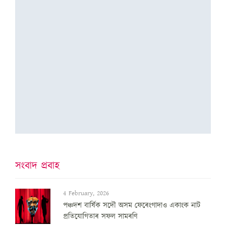
সংবাদ প্ৰবাহ
4 February, 2026
পঞ্চদশ বার্ষিক সদৌ অসম ফেৰেংগাদাও একাংক নাট
প্রতিযোগিতাৰ সফল সামৰণি