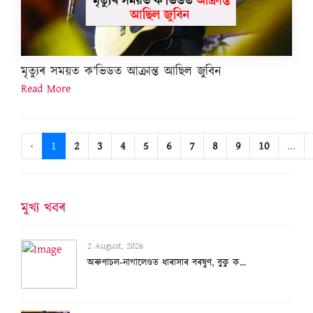
মৃত্যুৰ সময়ত ক’ভিডত আক্ৰান্ত আছিল জুবিন
Read More
‹
1
2
3
4
5
6
7
8
9
10
...
মুখ্য খবৰ
2 August, 2026
অৰুণাচল-নাগালেণ্ডত ধাৰাসাৰ বৰষুণ, বুকু ক...