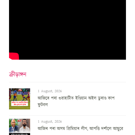
ক্ৰীড়াঙ্গন
1 August, 2026
আজিৰে পৰা গুৱাহাটীত ইণ্ডিয়ান অইল ডুৰাণ্ড কাপ
ফুটবল
1 August, 2026
আজিৰ পৰা অসম প্ৰিমিয়াৰ লীগ, আপত্তি দৰ্শালে আছুৱে