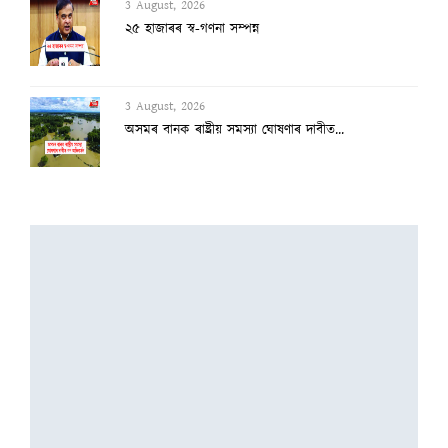
3 August, 2026
২৫ হাজাৰৰ স্ব-গণনা সম্পন্ন
3 August, 2026
অসমৰ বানক ৰাষ্ট্ৰীয় সমস্যা ঘোষণাৰ দাবীত...
3 August, 2026
বানাক্ৰান্তক ১০ লাখ টকাকৈ নিদিলে মুখ্যমন...
2 August, 2026
অৰুণাচল-নাগালেণ্ডত ধাৰাসাৰ বৰষুণ, বুকু ক...