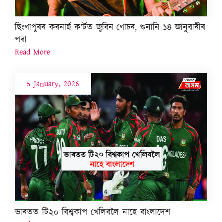
ছিংগাপুৰৰ কৰনাৰ্ছ ক’ৰ্টত জুবিন-গোচৰ, শুনানি ১৪ জানুৱাৰীৰ
পৰা
Read More
5 January, 2026
ভাৰতত টি২০ বিশ্বকাপ খেলিবলৈ নাহে বাংলাদেশ