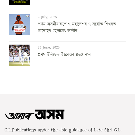
2 July, 2025
প্ৰথম অসমীয়াৰূপে ৭ মহাদেশৰ ৭ সৰ্বোচ্চ শিখৰত
আৰোহণ হেদায়েৎ আলীৰ
23 June, 2025
প্ৰথম ইনিংছত ইংলেণ্ডৰ ৪৬৫ ৰান
G.L.Publications under the able guidance of Late Shri G.L.