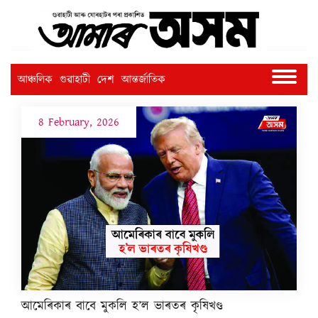
আঞ্চলিক
গুৱাহাটী
দেশ
আন্তৰ্জাতিক
8 February, 2026
আমেৰিকাৰ বাবে মুকলি হ’ল ভাৰতৰ কৃষিখণ্ড