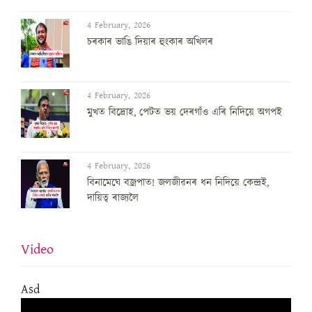
4 February, 2026
চৰকাৰ ভাঙি দিয়াৰ হুংকাৰ অখিলৰ
4 February, 2026
মুখত বিদ্ৰোহ, পেটত ভয় দেৰগাঁও এৰি নিদিয়ে অগপই
4 February, 2026
বিনামেঘে বজ্ৰপাত! জলজীৱনৰ ধন নিদিয়ে কেন্দ্ৰই,
দায়িত্ব ৰাজ্যলৈ
Video
Asd