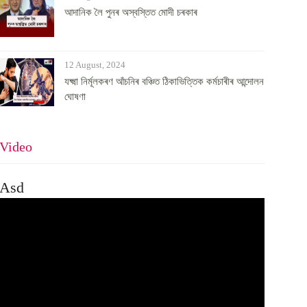
আদানিক লৈ পুনৰ অস্বস্তিত মোদী চৰকাৰ
12 August, 2024
যক্ষ্মা নিৰ্মূলকৰণ আঁচনিৰ বঞ্চিত ঠিকাভিত্তিক কৰ্মচাৰীৰ আন্দোলন
ঘোষণা
Video
Asd