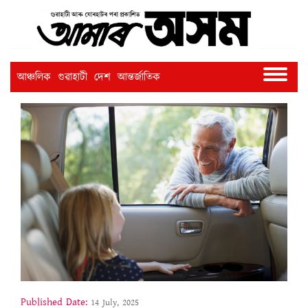
আঞ্চলিক
গুৱাহাটী
দেশ
আন্তৰ্জাতিক
Published Date:
14 July, 2025