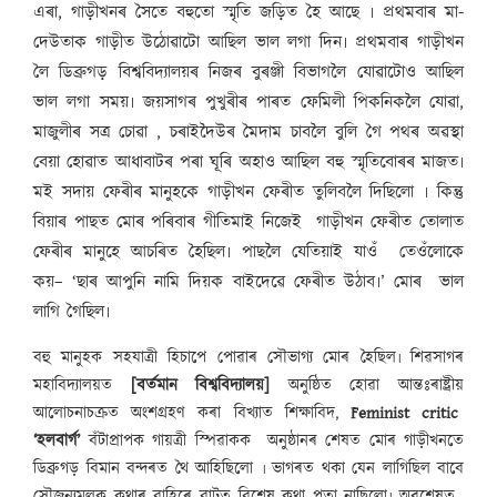
এৰা, গাড়ীখনৰ সৈতে বহুতো স্মৃতি জড়িত হৈ আছে ৷ প্ৰথমবাৰ মা-
দেউতাক গাড়ীত উঠোৱাটো আছিল ভাল লগা দিন৷ প্ৰথমবাৰ গাড়ীখন
লৈ ডিব্ৰুগড় বিশ্ববিদ্যালয়ৰ নিজৰ বুৰঞ্জী বিভাগলৈ যোৱাটোও আছিল
ভাল লগা সময়৷ জয়সাগৰ পুখুৰীৰ পাৰত ফেমিলী পিকনিকলৈ যোৱা,
মাজুলীৰ সত্ৰ চোৱা , চৰাইদৈউৰ মৈদাম চাবলৈ বুলি গৈ পথৰ অৱস্থা
বেয়া হোৱাত আধাবাটৰ পৰা ঘূৰি অহাও আছিল বহু স্মৃতিবোৰৰ মাজত৷
মই সদায় ফেৰীৰ মানুহকে গাড়ীখন ফেৰীত তুলিবলৈ দিছিলো ৷ কিন্তু
বিয়াৰ পাছত মোৰ পৰিবাৰ গীতিমাই নিজেই গাড়ীখন ফেৰীত তোলাত
ফেৰীৰ মানুহে আচৰিত হৈছিল৷ পাছলৈ যেতিয়াই যাওঁ তেওঁলোকে
কয়– ‘ছাৰ আপুনি নামি দিয়ক বাইদেৱে ফেৰীত উঠাব৷’ মোৰ ভাল
লাগি গৈছিল৷
বহু মানুহক সহযাত্ৰী হিচাপে পোৱাৰ সৌভাগ্য মোৰ হৈছিল৷ শিৱসাগৰ
মহাবিদ্যালয়ত
[বৰ্তমান বিশ্ববিদ্যালয়]
অনুষ্ঠিত হোৱা আন্তঃৰাষ্ট্ৰীয়
আলোচনাচক্ৰত অংশগ্ৰহণ কৰা বিখ্যাত শিক্ষাবিদ,
Feminist critic
‘হলবাৰ্গ’
বঁটাপ্ৰাপক গায়ত্ৰী স্পিৱাকক অনুষ্ঠানৰ শেষত মোৰ গাড়ীখনতে
ডিব্ৰুগড় বিমান বন্দৰত থৈ আহিছিলো ৷ ভাগৰত থকা যেন লাগিছিল বাবে
সৌজন্যমূলক কথাৰ বাহিৰে বাটত বিশেষ কথা পতা নাছিলো৷ অৱশেষত,