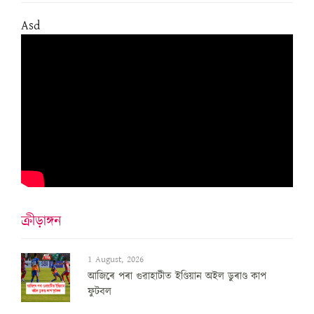
Asd
ক্ৰীড়াঙ্গন
1 August, 2026
আজিৰে পৰা গুৱাহাটীত ইণ্ডিয়ান অইল ডুৰাণ্ড কাপ
ফুটবল