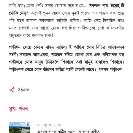
লাগি গ’ল৷ মোক দেখি সদায় কোৱাৰ দৰে ক’লে–
সৰুকণ গাম৷ ইয়েছ টি
থেংকি মেন্‌৷’
তাতেই পুনৰ আগৰ জোৰ ঘূৰাই পালে৷ তাৰ পাছত ককা প্ৰায়
পাঁচ বছৰ আমাক সকলোকে হহুঁৱাই থাকিল। আজি সেই দিনটোৰ কথা
মনত পেলাই ভাল লাগে৷ মোক লগ দিয়া গাড়ীখনকো সেই অবিস্মৰণীয়
অনুভৱৰ বাবে ধন্যবাদ জনাওঁ।
গাড়ীখন সেয়ে কেৱল বাহন নাছিল৷ ই আছিল মোৰ বিচিত্ৰ অভিজ্ঞতাৰ
সংগী৷ সমাজৰ ভাল-বেয়া, সমাজৰ চৰিত্ৰ জোখা যেন এক পৰিমাপক যন্ত্ৰ
গাড়ীখনে মোক মানুহ চিনিবলৈ শিকালে তথা মানুহ হ’বলৈও শিকালে।
গাড়ীখনক সেয়ে মোৰ জীৱনৰ অভিন্ন সংগী যেনেই লাগে। মৰমৰ গাড়ীখন।
Share
মুখ্য খবৰ
3 August, 2026
বানাক্ৰান্তক ১০ লাখ টকাকৈ নিদিলে মুখ্যমন...