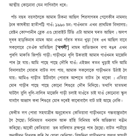
আত্মীয় কোনোবা যেন লাগিবলৈ ধৰে৷
পাঁচ বছৰ বয়সলৈকে আমাৰ ঠিকনা আছিল শিৱসাগৰৰ গেলেকীৰ নামদাং
নৈৰ কাষৰীয়া হাতীপট্টি গাওঁ৷ ১৯৯০ চন৷ গাওঁখনত এখন প্ৰাথমিক বিদ্যালয়৷
ৱেষ্টন কোম্পানীৰ ব্লেক এণ্ড হোৱাইট টিভি এটা আমাৰ ঘৰত আছিল ৷ অলপ
দূৰৰ হাড়কিনাৰ নামৰ আন এখন গাঁৱত ৰতন খুড়া [বৰ ওখ আছিল বাবে
সকলোৱে তেওঁক মাতিছিল
[‘বগলী’]
নামৰ ব্যক্তিজনৰ বগা ৰঙৰ এখন
পুৰণি মাৰুতি জিপ্‌চি গাড়ী৷ গাড়ীখনে ধূলি উৰুৱাই আমাৰ গাওঁখনৰ মাজেদি
পাৰ হৈ যায়৷ আমি পাছে পাছে দৌৰি যাওঁ৷ এইজন ৰতন খুড়াই যদি আমি
বিদালয়লৈ যোৱাৰ বাটত লগ পায়, আমাক সকলোকে গাড়ীখনত উঠাই লৈ
যায়৷ আমিও গাড়ীত উঠিবলৈ পোৱাৰ আশাতে বাটত ৰৈ থাকো ৷ এতিয়া
মোৰ গাড়ীৰ পাছে পাছে কোনো শিশুৱে দৌৰ নিদিয়ে৷ তথাপি মাতমৰা
ঘাটলৈ বুলি ধূলি-বালিৰ মাজেদি গাড়ী চলাই যাওঁতে চাই যাওঁ কোনোবা স্কুল
যাবলৈ অভ্যাস কৰা শিশুৱে মোৰ দৰেই কাৰোবালৈ বাট চাই আছে নেকি।
ফেৰীত লগ পোৱা সহযাত্ৰীৰ অনুৰোধত কেতিয়াবা গাড়ীখনতে গন্তব্যস্থানলৈ
লৈ গৈছো৷ বিনিময়ত ধন্যবাদ আৰু হাঁহি বিনিময় কৰি অভিজ্ঞতা ৰঙীন
কৰিছো৷ আকৌ কেতিয়াবা ভৰ বাৰিষাত ব্ৰহ্মপুত্ৰ পাৰ হৈছো৷ বাটত পানীয়ে
জনজীৱন বিধবস্ত কৰি থৈ যোৱা দেখিছো৷ পিছদিনা গাড়ীখনতে অলপ সামগ্ৰী