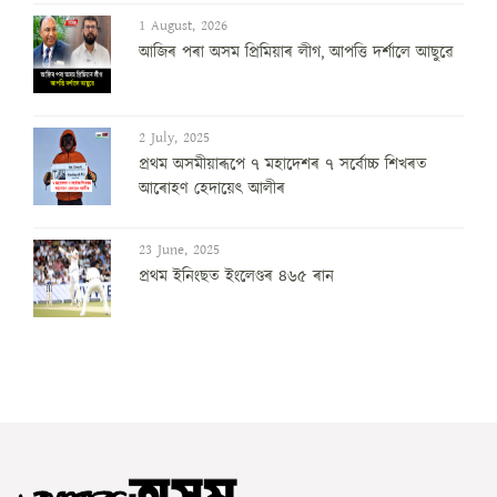
1 August, 2026
আজিৰ পৰা অসম প্ৰিমিয়াৰ লীগ, আপত্তি দৰ্শালে আছুৱে
2 July, 2025
প্ৰথম অসমীয়াৰূপে ৭ মহাদেশৰ ৭ সৰ্বোচ্চ শিখৰত
আৰোহণ হেদায়েৎ আলীৰ
23 June, 2025
প্ৰথম ইনিংছত ইংলেণ্ডৰ ৪৬৫ ৰান