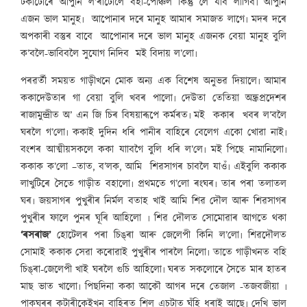
টকাটোৰে আপুনি ল’ৰাটোলৈ বহী-পেঞ্চিল কিন্তু লৈ যাব লাগিব৷ আপুনি
এজন ভাল মানুহ৷ আপোনাৰ দৰে মানুহ আমাৰ সমাজত লাগে৷ মদৰ দৰে
অপকাৰী বস্তুৰ বাবে আপোনাৰ দৰে ভাল মানুহ এজনক বেয়া মানুহ বুলি
ক’বলৈ-ভাবিবলৈ সুযোগ নিদিব মই বিদায় ল’লো৷
পৰৱৰ্তী সময়ত গাড়ীখনে মোক অন্য এক বিশেষ অনুভৱ দিয়ালে৷ আমাৰ
ককাদেউতাৰ গা বেয়া বুলি খবৰ পালো৷ দেউতা তেতিয়া অন্ধ্ৰপ্ৰদেশৰ
ৰাজামুন্দ্ৰীত অ’ এন জি চিৰ বিষয়াৰূপে কৰ্মৰত৷ মই ককাৰ খবৰ ল’বলৈ
ঘৰলৈ গ’লো৷ ককাই দুদিন ধৰি পানীৰ বাহিৰে বেলেগ একো খোৱা নাই৷
বংশৰ আত্মীয়সকলে ককা যাাবগৈ বুলি ধৰি ল’লে৷ মই পিছে নামানিলো৷
ককাক ক’লো –তাত, ব’লক, আমি শিৱসাগৰ চাবলৈ যাওঁ৷ এইবুলি ককাক
লাখুটিৰে সৈতে গাড়ীত বহালো৷ প্ৰথমতে গ’লো ৰংঘৰ৷ তাৰ পৰা তলাতল
ঘৰ৷ জয়সাগৰ পুখুৰীৰ নিৰ্মল বতাহ খাই আমি শিৱ দৌল আৰু শিৱসাগৰ
পুখুৰীৰ ফালে পুনৰ ঘূৰি আহিলো ৷ শিৱ দৌলত সোমোৱাৰ আগতে থকা
‘ৰসৰাজ’
হোটেলৰ পৰা চিঙ্‌ৰা আৰু জেলেপী কিনি ল’লো৷ শিৱদৌলত
সোমাই ককাক সেৱা কৰোৱাই পুখুৰীৰ পাৰলৈ নিলো৷ তাতে গাড়ীখনত বহি
চিঙ্‌ৰা-জেলেপী খাই ঘৰলৈ গুচি আহিলো৷ ঘৰত সকলোৰে সৈতে মাৰ হাতৰ
মাছ ভাত খালো৷ পিছদিনা ককা আকৌ আগৰ দৰে তেজাল -তজবজীয়া ৷
পাকঘৰৰ কটাৰীকেইখন বাহিৰত শিল এচটাত ঘঁহি ধৰাই আছে৷ দেখি ভাল