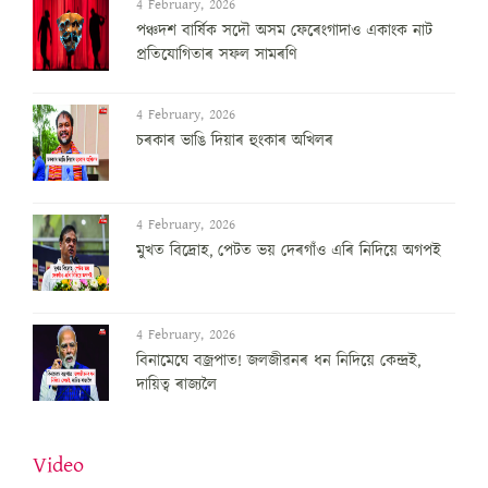
4 February, 2026
পঞ্চদশ বার্ষিক সদৌ অসম ফেৰেংগাদাও একাংক নাট
প্রতিযোগিতাৰ সফল সামৰণি
4 February, 2026
চৰকাৰ ভাঙি দিয়াৰ হুংকাৰ অখিলৰ
4 February, 2026
মুখত বিদ্ৰোহ, পেটত ভয় দেৰগাঁও এৰি নিদিয়ে অগপই
4 February, 2026
বিনামেঘে বজ্ৰপাত! জলজীৱনৰ ধন নিদিয়ে কেন্দ্ৰই,
দায়িত্ব ৰাজ্যলৈ
Video