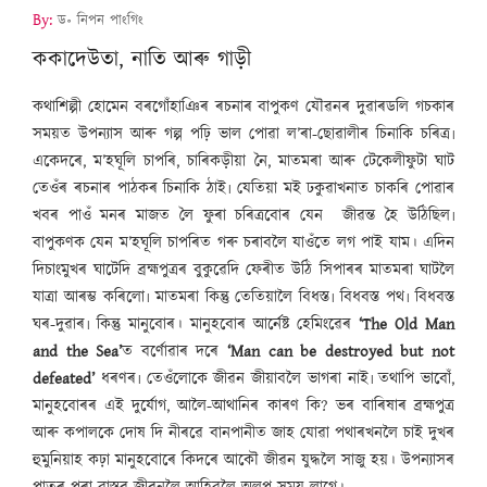
By:
ড॰ নিপন পাংগিং
ককাদেউতা, নাতি আৰু গাড়ী
কথাশিল্পী হোমেন বৰগোঁহাঞিৰ ৰচনাৰ বাপুকণ যৌৱনৰ দুৱাৰডলি গচকাৰ
সময়ত উপন্যাস আৰু গল্প পঢ়ি ভাল পোৱা ল’ৰা-ছোৱালীৰ চিনাকি চৰিত্ৰ৷
একেদৰে, ম’হঘূলি চাপৰি, চাৰিকড়ীয়া নৈ, মাতমৰা আৰু টেকেলীফুটা ঘাট
তেওঁৰ ৰচনাৰ পাঠকৰ চিনাকি ঠাই৷ যেতিয়া মই ঢকুৱাখনাত চাকৰি পোৱাৰ
খবৰ পাওঁ মনৰ মাজত লৈ ফুৰা চৰিত্ৰবোৰ যেন জীৱন্ত হৈ উঠিছিল৷
বাপুকণক যেন ম’হঘূলি চাপৰিত গৰু চৰাবলৈ যাওঁতে লগ পাই যাম। এদিন
দিচাংমুখৰ ঘাটেদি ব্ৰহ্মপুত্ৰৰ বুকুৱেদি ফেৰীত উঠি সিপাৰৰ মাতমৰা ঘাটলৈ
যাত্ৰা আৰম্ভ কৰিলো৷ মাতমৰা কিন্তু তেতিয়ালৈ বিধস্ত৷ বিধবস্ত পথ৷ বিধবস্ত
ঘৰ-দুৱাৰ৷ কিন্তু মানুবোৰ। মানুহবোৰ আৰ্নেষ্ট হেমিংৱেৰ
‘The Old Man
and the Sea’
ত বৰ্ণোৱাৰ দৰে
‘Man can be destroyed but not
defeated’
ধৰণৰ৷ তেওঁলোকে জীৱন জীয়াবলৈ ভাগৰা নাই৷ তথাপি ভাবোঁ,
মানুহবোৰৰ এই দুৰ্যোগ, আলৈ-আথানিৰ কাৰণ কি? ভৰ বাৰিষাৰ ব্ৰহ্মপুত্ৰ
আৰু কপালকে দোষ দি নীৰৱে বানপানীত জাহ যোৱা পথাৰখনলৈ চাই দুখৰ
হুমুনিয়াহ কঢ়া মানুহবোৰে কিদৰে আকৌ জীৱন যুদ্ধলৈ সাজু হয়। উপন্যাসৰ