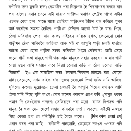
বগীবিল দলং মুকলি হ’ল৷ ধেমাজীৰ পৰা ডিব্ৰুগড় হৈ শিৱসাগৰৰ ঘৰলৈ যাব
পৰা হ’লো৷ এবাৰ তেনে এটা যাত্ৰাত গাড়ীখন মৰাণৰ পেট্ৰ’ল পাম্প এটাৰ
ওচৰত বেয়া হ’ল৷ মাজে মাজে তেতিয়া গাড়ীখনৰ ইঞ্জিন বন্ধ কৰিলে পুনৰ
ষ্টাৰ্ট কৰোঁতে সমস্যা হৈছিল৷ গাড়ীখন ঠেলিলে আকৌ ষ্টাৰ্ট হৈ যায়৷ পিছে,
ঠেলা মাৰিবলৈ পোৱা যায় কাক? এইহেন যান্ত্ৰিক যুগত, কোনেনো মোৰ
গাড়ীখন ঠেলা মাৰিবলৈ আহিব? আৰু মই বা আপুনি গাড়ী চলাই যাওঁতে
ৰাষ্টাত বেয়া হোৱা গাড়ীক সহায় কৰিবলৈ গৈছো কেইবাৰ? আমি সেয়ে
জানো গাড়ী থকা মানুহে গাড়ী থকা আন মানুহক সহায় নকৰে। আমাৰ গাড়ী
বেয়া হ’লে আমি সহায়ৰ বাবে ৰিক্সা চলোৱা ব্যক্তি বা ঠেলা চলোৱা ব্যক্তি
বিচাৰোঁ। ইও এক সামাজিক সত্য ইফালে-সিফালে চাইছো৷ নাই, কোনো
নাই৷ তেনেতে, এখন বাইক ৰ’ল৷ দুজন হেলমেট পিন্ধা ব্যক্তি নামি আহিল৷
সুধিলে৷ ক’লো৷ দুয়োজনে চোলা কোচাই লৈ আপুনি গিয়েৰ লগাওক আমি
ঠেলা মাৰি দিছো বুলি ক’লে৷ মোৰ অশেষ ধন্যবাদ গ্ৰহণ কৰি ৃমানুহ থকাৰ
প্ৰমাণ দি তেওঁলোক গ’লগৈ৷ তেতিয়াৰে পৰা ময়ো বাটত বিপদত পৰি
মানুহ ৰৈ থকা যেন দেখোঁ সহায় কৰিবলৈ চাওঁ ৷ অৱশ্যে, এইটো নক’লে
মিছা কোৱা হ’ব যে পৰিস্থিতি চাই লৈহে কৰো।
[দিন-কাল বেয়া যে]
এবাৰ ঘৰৰ পৰা আহি বগীনদী পাইছোহি, তেনেতে দলঙৰ ওপৰত পৰি