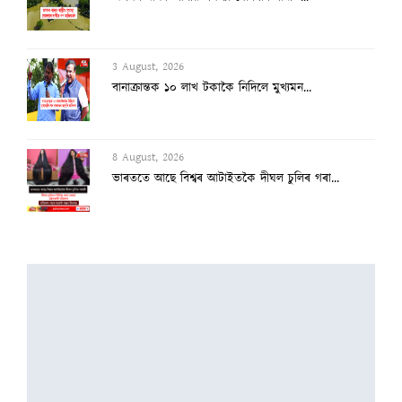
8 August, 2026
ভাৰততে আছে বিশ্বৰ আটাইতকৈ দীঘল চুলিৰ গৰা...
8 August, 2026
‘দেশৰ ৮৩% অভিযন্তা কৰ্মহীন, এআই বিপ্লৱৰ...
3 August, 2026
২৫ হাজাৰৰ স্ব-গণনা সম্পন্ন
3 August, 2026
অসমৰ বানক ৰাষ্ট্ৰীয় সমস্যা ঘোষণাৰ দাবীত...