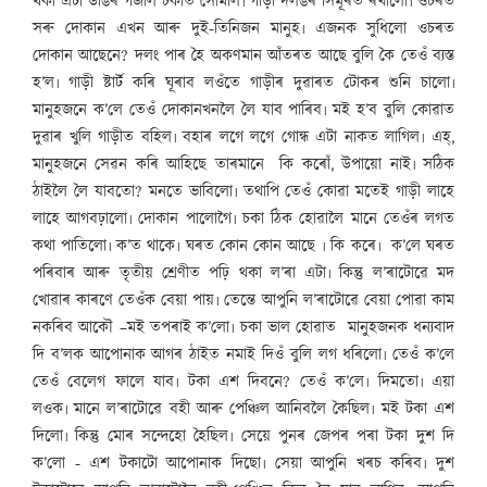
থকা এটা ডাঙৰ গজাল চকাত সোমাল৷ গাড়ী দলঙৰ সিমূৰত ৰখালো৷ ওচৰত
সৰু দোকান এখন আৰু দুই-তিনিজন মানুহ৷ এজনক সুধিলো ওচৰত
দোকান আছেনে? দলং পাৰ হৈ অকণমান আঁতৰত আছে বুলি কৈ তেওঁ ব্যস্ত
হ’ল৷ গাড়ী ষ্টাৰ্ট কৰি ঘূৰাব লওঁতে গাড়ীৰ দুৱাৰত টোকৰ শুনি চালো৷
মানুহজনে ক’লে তেওঁ দোকানখনলৈ লৈ যাব পাৰিব৷ মই হ’ব বুলি কোৱাত
দুৱাৰ খুলি গাড়ীত বহিল৷ বহাৰ লগে লগে গোন্ধ এটা নাকত লাগিল৷ এহ্‌,
মানুহজনে সেৱন কৰি আহিছে তাৰমানে কি কৰোঁ, উপায়ো নাই৷ সঠিক
ঠাইলৈ লৈ যাবতো? মনতে ভাবিলো৷ তথাপি তেওঁ কোৱা মতেই গাড়ী লাহে
লাহে আগবঢ়ালো৷ দোকান পালোগৈ৷ চকা ঠিক হোৱালৈ মানে তেওঁৰ লগত
কথা পাতিলো৷ ক’ত থাকে৷ ঘৰত কোন কোন আছে ৷ কি কৰে৷ ক’লে ঘৰত
পৰিবাৰ আৰু তৃতীয় শ্ৰেণীত পঢ়ি থকা ল’ৰা এটা৷ কিন্তু ল’ৰাটোৱে মদ
খোৱাৰ কাৰণে তেওঁক বেয়া পায়৷ তেন্তে আপুনি ল’ৰাটোৱে বেয়া পোৱা কাম
নকৰিব আকৌ –মই তপৰাই ক’লো৷ চকা ভাল হোৱাত মানুহজনক ধন্যবাদ
দি ব’লক আপোনাক আগৰ ঠাইত নমাই দিওঁ বুলি লগ ধৰিলো৷ তেওঁ ক’লে
তেওঁ বেলেগ ফালে যাব৷ টকা এশ দিবনে? তেওঁ ক’লে৷ দিমতো৷ এয়া
লওক৷ মানে ল’ৰাটোৱে বহী আৰু পেঞ্চিল আনিবলৈ কৈছিল৷ মই টকা এশ
দিলো৷ কিন্তু মোৰ সন্দেহো হৈছিল৷ সেয়ে পুনৰ জেপৰ পৰা টকা দুশ দি
ক’লো - এশ টকাটো আপোনাক দিছো৷ সেয়া আপুনি খৰচ কৰিব৷ দুশ