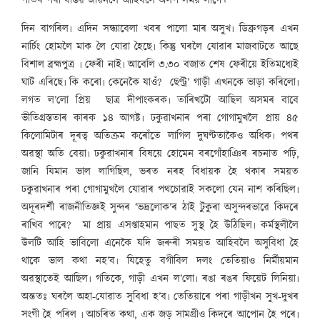
পাতৰ পৰা বাস্তৱ জীৱনলৈ আহিবলৈ অলপ সময় লাগে।
দিন বাগৰিল৷ এদিন সন্ধ্যাবেলা খবৰ পালো মাৰ অসুখ৷ ডিব্ৰুগড়ৰ এখন
নাৰ্চিং হোমলৈ মাক লৈ যোৱা হৈছে৷ কিন্তু ঘৰলৈ যোৱাৰ মাজবাটতে আছে
বিশাল ব্ৰহ্মপুত্ৰ ৷ ফেৰী নাই৷ আবেলি ৩.৩০ বজাত শেষ ফেৰীয়ে ইতিমধ্যেই
ঘাট এৰিছে৷ কি কৰো৷ কেনেকৈ যাওঁ? ছেণ্ট্ৰ’ গাড়ী এখনকে ভাড়া কৰিলো৷
লগত ল’লো প্ৰিয় ছাত্ৰ দীপাংকৰক৷ তাৰিখটো আছিল অসমৰ বাবে
ভীতিগ্ৰস্ততাৰ কাৰক ১৪ আগষ্ট৷ ঢকুৱাখনাৰ পৰা গোগামুখলৈ প্ৰায় ৪৫
কিলোমিটাৰ দূৰত্ব অতিক্ৰম কৰোঁতে লাগিল দুঘণ্টতাকৈও অধিক৷ পথৰ
অৱস্থা অতি বেয়া৷ ঢকুৱাখনাৰ বিষয়ে হোমেন বৰগোঁহাঞিৰ ৰচনাত পঢ়ি,
জানি যিমান ভাল লাগিছিল, ভৰত নৰহ বিধায়ক হৈ থকাৰ সময়ত
ঢকুৱাখনাৰ পৰা গোগামুখলৈ যোৱাৰ পথচোৱাই সকলো যেন নাশ কৰিছিল৷
অদূৰদৰ্শী ৰাজনীতিজ্ঞই সুন্দৰ ‘ভদ্ৰলোক’ৰ ঠাই টুকুৰা অসুন্দৰভাৱে কিদৰে
ৰাখিব পাৰে? মা প্ৰায় এসপ্তাহমান পাছত সুস্থ হৈ উঠিছিল৷ কৰ্মস্থলীলৈ
উলটি আহি ভাবিলো এনেকৈ যদি জৰুৰী সময়ত আহিবলৈ অসুবিধা হৈ
থাকে ভাল কথা নহ’ব৷ যিহেতু বগীবিল দলং তেতিয়াও নিৰ্মীয়মান
অৱস্থাতেই আছিল৷ গতিকে, গাড়ী এখন ল’লো৷ ৰঙা ৰঙৰ ফিয়েট লিনিয়া৷
অন্ততঃ ঘৰলৈ অহা-যোৱাত সুবিধা হ’ব৷ তেতিয়াৰে পৰা গাড়ীখন সুখ-দুখৰ
সংগী হৈ পৰিল ৷ আচৰিত কথা, এক জড় সামগ্ৰীও কিদৰে আপোন হৈ পৰে৷