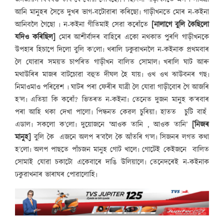
আনি মানুহৰ সৈতে দুখৰ ভাগ-বটোৱাৰা কৰিছো৷ গাড়ীখনতে মোৰ ন-কইনা
আনিবলৈ গৈছো ৷ ন-কইনা গীতিমাই সেৱা কৰোঁতে
[নালাগে বুলি কৈছিলো
যদিও কৰিছিল]
মোৰ আশীৰ্বাদৰ বাহিৰে একো নথকাত পুৰণি গাড়ীখনকে
উপহাৰ হিচাপে দিলো বুলি ক’লো৷ খৰালি ঢকুৱাখনলৈ ন-কইনাক প্ৰথমবাৰ
লৈ যোৱাৰ সময়ত চাপৰিত গাড়ীখন বালিত সোমাল৷ খৰালি ঘাট আৰু
মথাউৰিৰ মাজৰ বাটচোৱা বহুত দীঘল হৈ যায়৷ ওখ ওখ ঝাউবনৰ গছ৷
নিমাওমাও পৰিৱেশ ৷ ঘাটৰ পৰা ফেৰীৰ যাত্ৰী লৈ যোৱা গাড়ীবোৰ গৈ আজৰি
হ’ল৷ এতিয়া কি কৰোঁ? ভিতৰত ন-কইনা৷ তেনেত দুজন মানুহ ক’ৰবাৰ
পৰা আহি থকা দেখা পালো৷ পিন্ধনত কেৱল চুৰিয়া৷ হাতত চুটি বাহঁ
এডাল৷ সকলো ক’লো৷ দুয়োজনে ‘আওক তানি , আওক তানি’
[নিজৰ
মানুহ]
বুলি কৈ এজনে অলপ ৰ’বলৈ কৈ আঁতৰি গ’ল৷ সিজনৰ লগত কথা
হ’লো৷ অলপ পাছতে পাঁচজন মানুহ গোট খালে৷ গোটেই কেইজনে বালিত
সোমাই যোৱা চকাটো একেবাৰে দাঙি উলিয়ালে৷ তেনেদৰেই ন-কইনাক
ঢকুৱাখনাৰ ভাৰাঘৰ পোৱালোহি৷