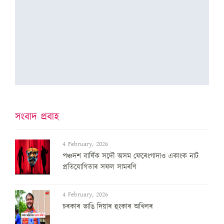
সংবাদ প্ৰবাহ
4 February, 2026
পঞ্চদশ বার্ষিক সদৌ অসম ফেৰেংগাদাও একাংক নাট
প্রতিযোগিতাৰ সফল সামৰণি
4 February, 2026
চৰকাৰ ভাঙি দিয়াৰ হুংকাৰ অখিলৰ