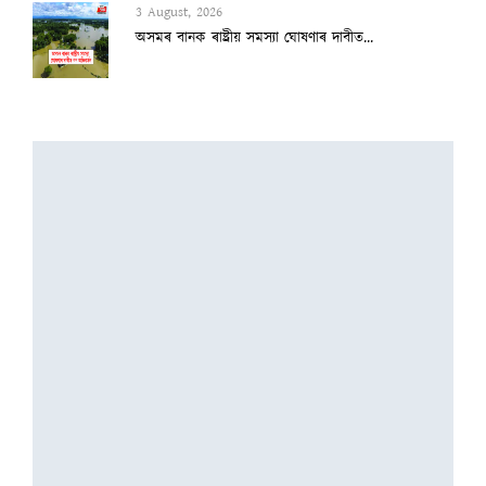
3 August, 2026
অসমৰ বানক ৰাষ্ট্ৰীয় সমস্যা ঘোষণাৰ দাবীত...
3 August, 2026
বানাক্ৰান্তক ১০ লাখ টকাকৈ নিদিলে মুখ্যমন...
2 August, 2026
অৰুণাচল-নাগালেণ্ডত ধাৰাসাৰ বৰষুণ, বুকু ক...