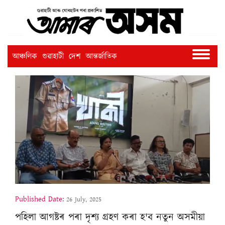
আঞ্চলিক
গুৱাহাটী
দেশ
আন্তৰ্জাতিক
Published Date:
26 July, 2025
পহিলা আগষ্টৰ পৰা দৃশ‍্য গ্ৰহণ কৰা হ'ব নতুন অসমীয়া