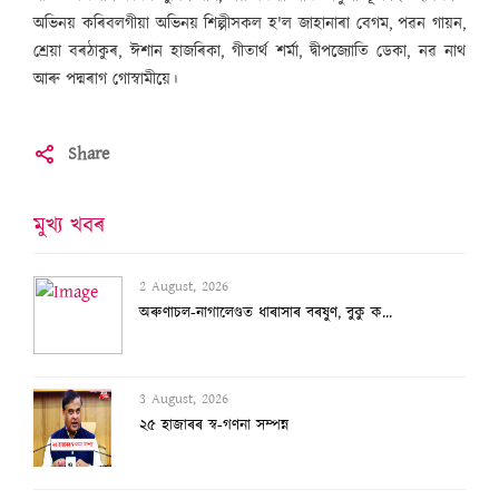
অভিনয় কৰিবলগীয়া অভিনয় শিল্পীসকল হ'ল জাহানাৰা বেগম, পৱন গায়ন,
শ্রেয়া বৰঠাকুৰ, ঈশান হাজৰিকা, গীতাৰ্থ শৰ্মা, দ্বীপজ্যোতি ডেকা, নৱ নাথ
আৰু পদ্মৰাগ গোস্বামীয়ে।
Share
মুখ্য খবৰ
2 August, 2026
অৰুণাচল-নাগালেণ্ডত ধাৰাসাৰ বৰষুণ, বুকু ক...
3 August, 2026
২৫ হাজাৰৰ স্ব-গণনা সম্পন্ন