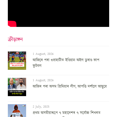
ক্ৰীড়াঙ্গন
1 August, 2026
আজিৰে পৰা গুৱাহাটীত ইণ্ডিয়ান অইল ডুৰাণ্ড কাপ
ফুটবল
1 August, 2026
আজিৰ পৰা অসম প্ৰিমিয়াৰ লীগ, আপত্তি দৰ্শালে আছুৱে
2 July, 2025
প্ৰথম অসমীয়াৰূপে ৭ মহাদেশৰ ৭ সৰ্বোচ্চ শিখৰত