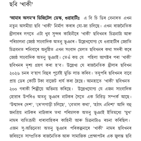
ছবি 'খাকী'
'আমাৰ অসম'ৰ ডিজিটেল ডেস্ক, গুৱাহাটীঃ
এ বি চি ডিৰ বেনাৰত এখন
নতুন অসমীয়া ছবি 'খাকী' নিৰ্মাণ কৰাৰ যো-জা চলিছে। এখন ৰাজনৈতিক
থ্ৰীলাৰৰ লগতে এটা খুব সুন্দৰ কাহিনীৰে 'খাকী' ছবিখনৰ চিত্রনাট‍্য আৰু
পৰিচালনা জ্যেষ্ঠ সাংবাদিক অতনু ভূঞাৰ। উল্লেখযোগ্য যে গুৱাহাটীৰ জ্যোতি
চিত্ৰবনত শনিবাৰে অনুষ্ঠিত এখন সংবাদ মেলত ছবিখনৰ কথা সদৰী কৰে
জ্যেষ্ঠ সাংবাদিক অতনু ভূঞাই। তেওঁ কয় যে পহিলা আগষ্টৰ পৰা 'খাকী'
ছবিখনৰ দৃশ্য গ্ৰহণ কৰা হ'ব। উল্লেখ্য যে ৰাজনৈতিক থ্ৰীলাৰ ছবিখন
২০২৬ চনৰ ব'হাগ বিহুৰ পূৰ্বেই মুক্তি লাভ কৰিব। তদুপৰি ছবিখনৰ বাবে
প্ৰায় ডেৰ কোটি টকা বাজেট ধাৰ্য কৰা হৈছে। আনহাতে 'খাকী' ছবিখনত
২০০ গৰাকী শিল্পীয়ে অভিনয় কৰিছে। উল্লেখযোগ্য যে এজন সাংবাদিক
হোৱাৰ উপৰিও অতনু ভূঞাৰ নাটকৰ সৈতে এক নিৱিড় সম্পৰ্ক আছে।
'উন্মাদৰ দেশ', 'ৰে'লগাড়ী চলিছে', 'বেতাল কথা', 'হঠাৎ এনিশা' আদি বহু
জনপ্ৰিয় নাটকৰ নাট্যকাৰ তথা পৰিচালক অতনু ভূঞাই ইতিমধ্যে 'মুখ'
নামৰ ব্যতিক্ৰমী ধাৰাবাহিকৰ কাহিনী আৰু চিত্ৰনাট্যও ৰচনা কৰিছিল।
এজন সু-অভিনেতা অতনু ভূঞাৰ পৰিকল্পনাৰে 'খাকী' নামৰ ছবিখনৰ
জৰিয়তে সাম্প্ৰতিক ৰাজনৈতিক আৰু সামাজিক প্ৰেক্ষাপটৰ এক জ্বলন্ত ছবি