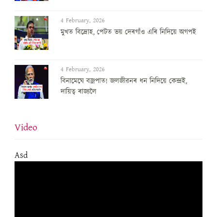
4 February, 2026
মুখত বিদ্ৰোহ, পেটত ভয় দেৰগাঁও এৰি নিদিয়ে অগপই
4 February, 2026
বিনামেঘে বজ্ৰপাত! জলজীৱনৰ ধন নিদিয়ে কেন্দ্ৰই,
দায়িত্ব ৰাজ্যলৈ
Video
Asd