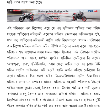
দাঙি ধৰাৰ প্ৰয়াস কৰা হৈছে।
এই ছবিখনৰ এক বিশেষত্ব এয়ে যে এই ছবিখনত অভিনয় কৰা গৰিষ্ঠ
সংখ্যক অভিনেতা-অভিনেত্ৰী এমেচাৰ নাটকৰ ক্ষেত্ৰখনৰ অভিজ্ঞতাৰে পুষ্ট,
য'ত বহু অভিনেতা-অভিনেত্ৰী ৰাষ্ট্ৰীয় নাট্য বিদ্যালয়ৰো স্নাতক। ছবিখনৰ
এক বিশেষ চৰিত্ৰত অভিনয় কৰিব বিশিষ্ট অভিনেতা অৰুণ নাথে। আনহাতে
ছবিখনৰ শব্দ সংযোজন অসম সন্তান অমৃত প্রীতমৰ। এই ছবিখনত সংগীত
পৰিচালনা আৰু আৱহ সংগীত মুম্বাইৰ প্ৰতিষ্ঠিত ডেনিয়েল বি জর্জে।
'আন্ধাখুন', 'ৱাৰ', 'থ্ৰী-ইডিয়টছ', 'ৰাম সেতু' আদিৰ দৰে বহু চুপাৰ হিট
ছবিত সংগীত পৰিচালনা কৰি যথেষ্ট খ্যাতি অৰ্জন কৰিছে ডেনিয়েল বি
জর্জে। ছবিখনৰ চিত্ৰ গ্ৰহণ কৰিব চিনেমেটোগ্রাফাৰ প্রদীপ দৈমাৰীয়ে।
ছবিখনৰ সম্পাদনা ৰূপাংকৰ দাসৰ। ছবিখনত সহকাৰী পৰিচালক হিচাপে
থাকিব জয়ন্ত কুমাৰ ডেকা, বিবেক বৰুৱা, উৎপল শর্মা আৰু পৰী ভূঞা।
ৰূপসজ্জা বাবলু বৈশ্যৰ আৰু সাজসজ্জা মন্দিৰা গগৈৰ। ছবিখনৰ কলা-
নিৰ্দেশনা ভাস্কৰৰ। 'খাকী'ৰ প্রযোজনা নিয়ন্ত্রণ অনন্ত বড়াৰ। ছবিখনৰ দুটি
গীতত কণ্ঠদান কৰিব জুবিন গাৰ্গ, জয় বৰুৱা আৰু অনুজা ভূঞাই। ছবিখনত