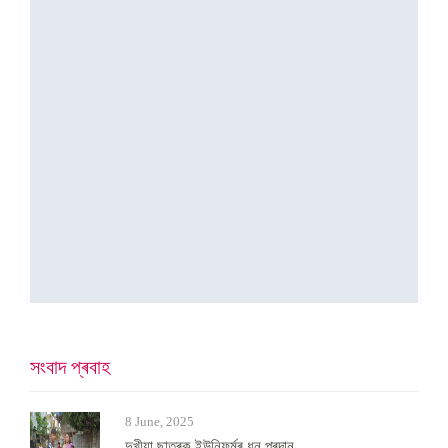
সংবাদ প্ৰবাহ
8 June, 2025
দুখীয়া ছাত্ৰক ইউনিফৰ্মৰ ধন প্ৰদান