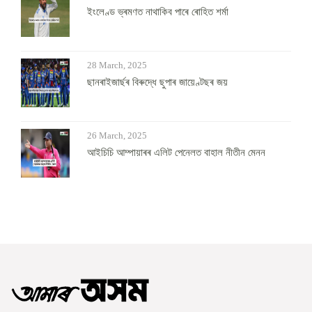
ইংলেণ্ড ভ্ৰমণত নাথাকিব পাৰে ৰোহিত শৰ্মা
28 March, 2025
ছানৰাইজাৰ্ছৰ বিৰুদ্ধে ছুপাৰ জায়েণ্টছৰ জয়
26 March, 2025
আইচিচি আম্পায়াৰৰ এলিট পেনেলত বাহাল নীতীন মেনন