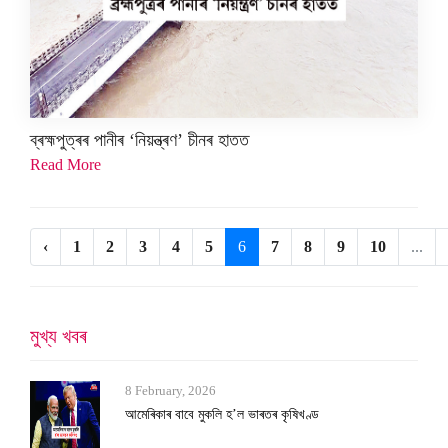
ব্ৰহ্মপুত্ৰৰ পানীৰ ‘নিয়ন্ত্ৰণ’ চীনৰ হাতত
Read More
‹
1
2
3
4
5
6
7
8
9
10
...
মুখ্য খবৰ
8 February, 2026
কি হৈছে মহানগৰীত? হাতে হাতে পিষ্টল, ফেচব...