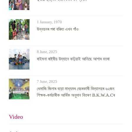
1 January, 1970
উন্নয়নৰ পৰা বঞ্চিত এখন গাঁও
8 June, 2025
ৰাইমনা ৰাষ্ট্ৰীয় উদ্যানে কঢ়িয়াই আনিছে আশাৰ বতৰা
7 June, 2025
ধেমাজি জিলাৰ বড়ো মাধ্যমৰ বেচৰকাৰী বিদ্যালয়ৰ ৬২জন
শিক্ষক-কৰ্মচাৰীক আৰ্থিক অনুদান বিতৰণ B.K.W.A.Cৰ
Video