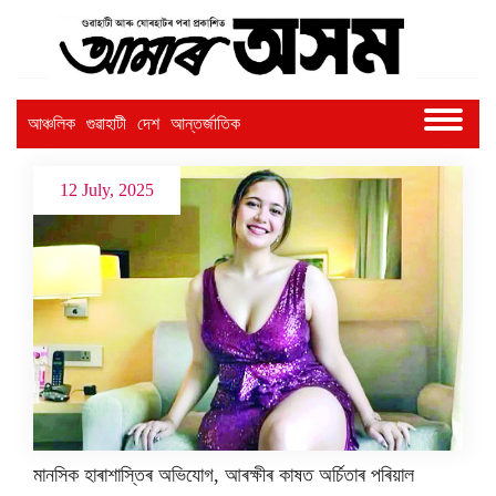
আঞ্চলিক
গুৱাহাটী
দেশ
আন্তৰ্জাতিক
12 July, 2025
মানসিক হাৰাশাস্তিৰ অভিযোগ, আৰক্ষীৰ কাষত অৰ্চিতাৰ পৰিয়াল