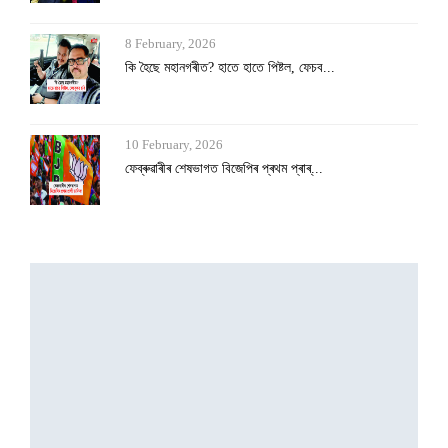
10 February, 2026
ফেব্ৰুৱাৰীৰ শেষভাগত বিজেপিৰ প্ৰথম প্ৰাৰ্...
10 February, 2026
‘ছাৰ’ক লৈ মমতা বেনাৰ্জীক সকাহ দিলে উচ্চত...
8 February, 2026
পলাশবাৰীত হেমাংগৰ ঠাইত বিজয়া-কন্যা বা ৰম...
8 February, 2026
আমেৰিকাৰ বাবে মুকলি হ’ল ভাৰতৰ কৃষিখণ্ড