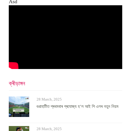
Asd
ক্ৰীড়াঙ্গন
28 March, 2025
গুৱাহাটীত প্ৰথমবাৰ প্ৰযোজ্য হ’ল আই পি এলৰ নতুন নিয়ম
28 March, 2025