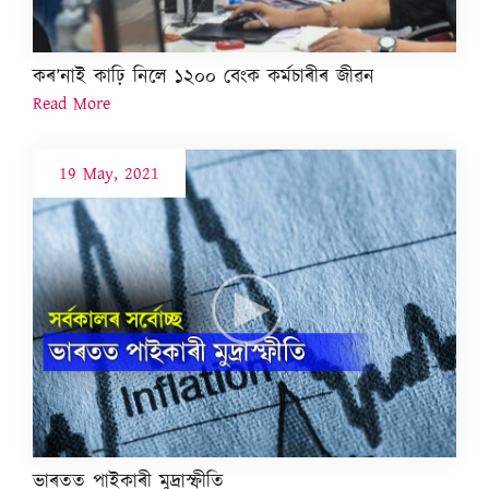
কৰ’নাই কাঢ়ি নিলে ১২০০ বেংক কৰ্মচাৰীৰ জীৱন
Read More
19 May, 2021
ভাৰতত পাইকাৰী মুদ্ৰাস্ফীতি