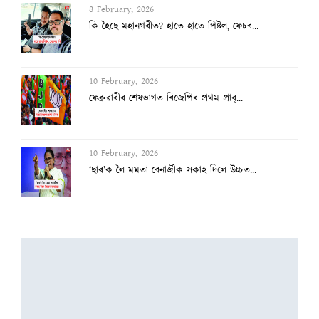
8 February, 2026
কি হৈছে মহানগৰীত? হাতে হাতে পিষ্টল, ফেচব...
10 February, 2026
ফেব্ৰুৱাৰীৰ শেষভাগত বিজেপিৰ প্ৰথম প্ৰাৰ্...
10 February, 2026
‘ছাৰ’ক লৈ মমতা বেনাৰ্জীক সকাহ দিলে উচ্চত...
8 February, 2026
পলাশবাৰীত হেমাংগৰ ঠাইত বিজয়া-কন্যা বা ৰম...
8 February, 2026
আমেৰিকাৰ বাবে মুকলি হ’ল ভাৰতৰ কৃষিখণ্ড