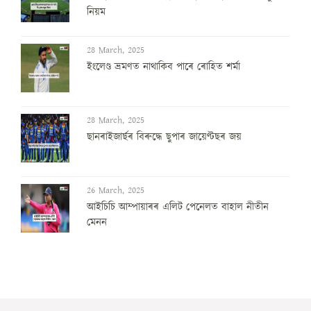
নিয়ম
28 March, 2025
ইংলেণ্ড ভ্ৰমণত নাথাকিব পাৰে ৰোহিত শৰ্মা
28 March, 2025
ছানৰাইজাৰ্ছৰ বিৰুদ্ধে ছুপাৰ জায়েণ্টছৰ জয়
26 March, 2025
আইচিচি আম্পায়াৰৰ এলিট পেনেলত বাহাল নীতীন
মেনন