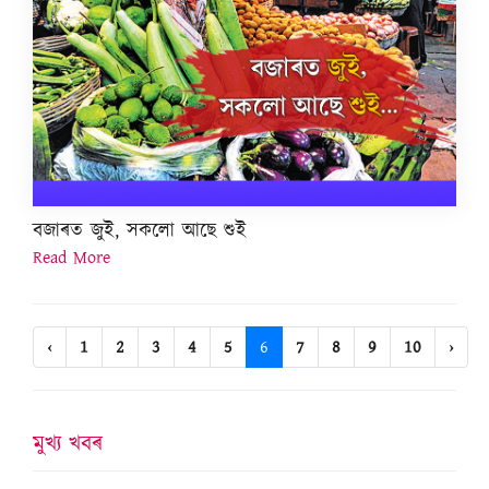
বজাৰত জুই, সকলো আছে শুই
Read More
‹
1
2
3
4
5
6
7
8
9
10
›
মুখ্য খবৰ