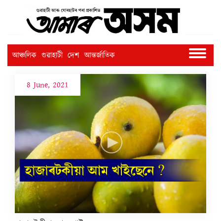
আঞ্চলিক
গুৱাহাটী
দেশ
আন্তৰ্জাতিক
8 June, 2021