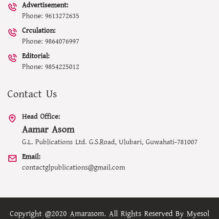
Advertisement:
Phone: 9613272635
Crculation:
Phone: 9864076997
Editorial:
Phone: 9854225012
Contact Us
Head Office:
Aamar Asom
G.L. Publications Ltd. G.S.Road, Ulubari, Guwahati-781007
Email:
contactglpublications@gmail.com
Copyright @2020 Amarasom. All Rights Reserved By
Myesol