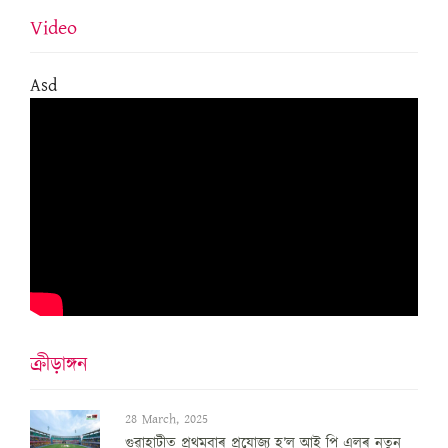
Video
Asd
ক্ৰীড়াঙ্গন
28 March, 2025
গুৱাহাটীত প্ৰথমবাৰ প্ৰযোজ্য হ’ল আই পি এলৰ নতুন