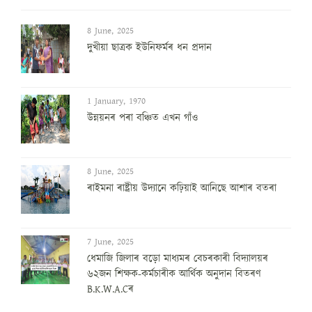
8 June, 2025
দুখীয়া ছাত্ৰক ইউনিফৰ্মৰ ধন প্ৰদান
1 January, 1970
উন্নয়নৰ পৰা বঞ্চিত এখন গাঁও
8 June, 2025
ৰাইমনা ৰাষ্ট্ৰীয় উদ্যানে কঢ়িয়াই আনিছে আশাৰ বতৰা
7 June, 2025
ধেমাজি জিলাৰ বড়ো মাধ্যমৰ বেচৰকাৰী বিদ্যালয়ৰ
৬২জন শিক্ষক-কৰ্মচাৰীক আৰ্থিক অনুদান বিতৰণ
B.K.W.A.Cৰ