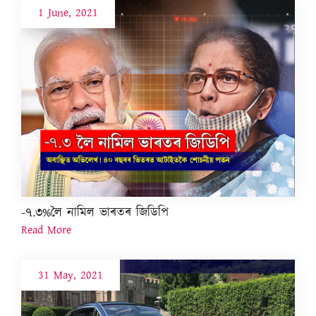
1 June, 2021
-৭.৩%লৈ নামিল ভাৰতৰ জিডিপি
Read More
31 May, 2021