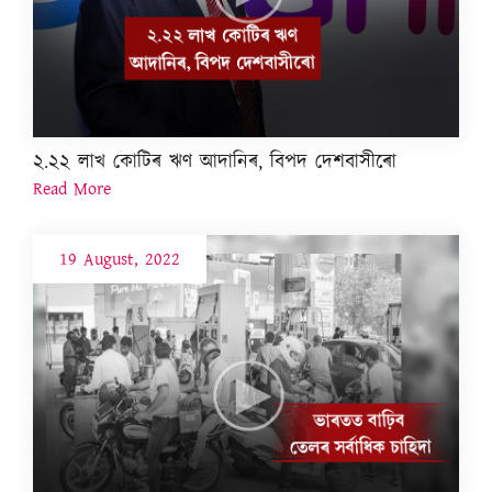
২.২২ লাখ কোটিৰ ঋণ আদানিৰ, বিপদ দেশবাসীৰো
Read More
19 August, 2022