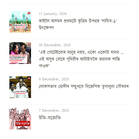
11 January, 2026
কাইলৈ অসমৰ প্ৰথমটো কৃত্ৰিম উপগ্ৰহ ‘লাচিত-১’
উৎক্ষেপণ
30 December, 2025
'এই গোটেইবোৰ মানুহ নহয়, একো একোটা দানৱ ...
এই অসুৰ বোৰে পৃথিৱীৰ আটাইতকৈ ভয়ানক শাস্তি
পাওক'
9 December, 2025
লোকসভাত মোদীৰ সন্মুখতে বিজেপিক তুলাধুনা গৌৰৱৰ
7 December, 2025
উক্তি-বক্ৰোক্তি