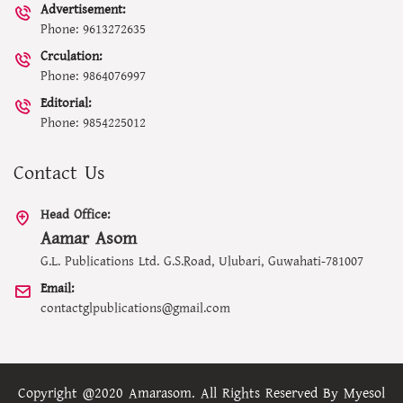
Advertisement:
Phone: 9613272635
Crculation:
Phone: 9864076997
Editorial:
Phone: 9854225012
Contact Us
Head Office:
Aamar Asom
G.L. Publications Ltd. G.S.Road, Ulubari, Guwahati-781007
Email:
contactglpublications@gmail.com
Copyright @2020 Amarasom. All Rights Reserved By
Myesol