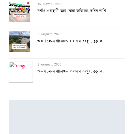
15 March, 2026
নগাঁও-গুৱাহাটী অহা-যোৱা কৰিলেই ভৰিব লাগি...
2 August, 2026
অৰুণাচল-নাগালেণ্ডত ধাৰাসাৰ বৰষুণ, বুকু ক...
2 August, 2026
অৰুণাচল-নাগালেণ্ডত ধাৰাসাৰ বৰষুণ, বুকু ক...
31 July, 2026
যন্তৰ-মন্তৰত পেলেট গান ব্যৱহাৰৰ দায়িত্ব...
31 July, 2026
ই-২০য়ে ৬% মাইলেজ হ্ৰাস কৰিব পাৰেঃ গাডকাৰ...