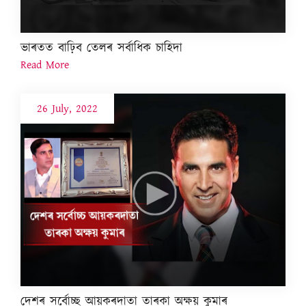
ভাৰতত বাঢ়িব তেলৰ সৰ্বাধিক চাহিদা
Read More
26 July, 2022
দেশৰ সৰ্বোচ্ছ আয়কৰদাতা তাৰকা অক্ষয় কুমাৰ