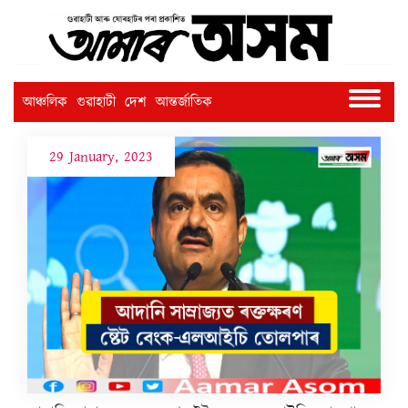
আঞ্চলিক
গুৱাহাটী
দেশ
আন্তৰ্জাতিক
29 January, 2023