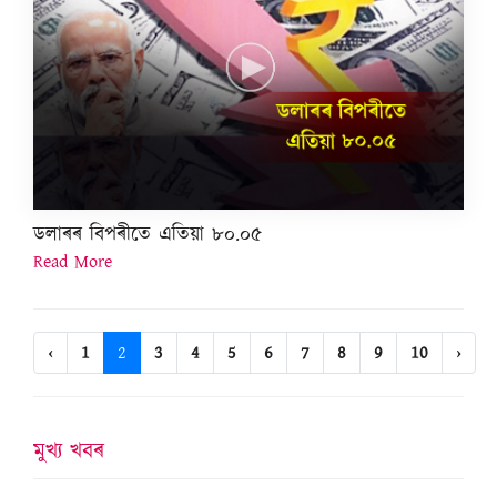
ডলাৰৰ বিপৰীতে এতিয়া ৮০.০৫
Read More
‹
1
2
3
4
5
6
7
8
9
10
›
মুখ্য খবৰ