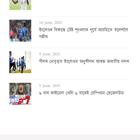
14 June, 2025
ইংলেণ্ডৰ বিৰুদ্ধে টেষ্ট শৃংখলাৰ পূৰ্বে আচম্বিতে স্বদেশলৈ
গম্ভীৰ
9 June, 2025
গীলৰ নেতৃত্বত ইংলেণ্ডত অনুশীলন আৰম্ভ ভাৰতীয় দলৰ
5 June, 2025
৯ বাৰ ফাইনেল খেলি ৯ বাৰেই চেম্পিয়ন হেজেলউড