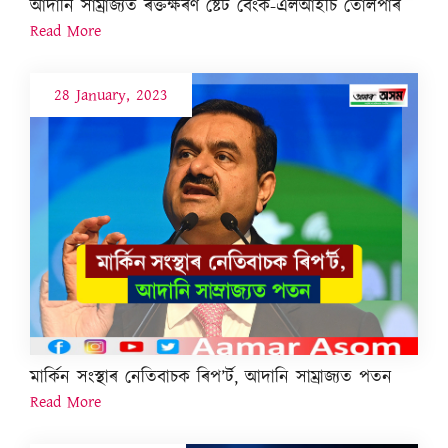
আদানি সাম্ৰাজ্যত ৰক্তক্ষৰণ ষ্টেট বেংক-এলআইচি তোলপাৰ
Read More
28 January, 2023
মাৰ্কিন সংস্থাৰ নেতিবাচক ৰিপ’ৰ্ট, আদানি সাম্ৰাজ্যত পতন
Read More