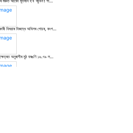
 মঞ্চত আকৌ মূৰ্তমান হ’ব ‘জুবিন’! গা...
25 January, 2026
কাৰী বিষয়াৰ বিৰুদ্ধে অখিলৰ গোচৰ, কংগ...
25 January, 2026
ক্ষেত্ৰত অনুৰাগীৰ মুঠ বৰঙণি ১৬.৭৯ ল...
23 January, 2026
াৰ হ’ল টকা, গুৱাহাটীত সোণৰ দাম দহ গ্...
23 January, 2026
ন মাছো সাৰি নগ’ল! হাগ্ৰামাৰ শাসনত ছি...