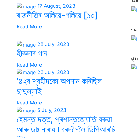
এইবাৰ
17 August, 2023
ৰাজনীতিৰ অলিয়ে-গলিয়ে [১০]
Read More
৭ চৰ
28 July, 2023
হীৰুদাৰ গান
জুবিন
Read More
23 July, 2023
’৪২ৰ শ্বহীদকো অপমান কৰিছিল
৯১ প
ছাদুল্লাই
Read More
5 July, 2023
শুকা
হেমন্ত দত্ত, প্ৰশান্তজ্যোতি বৰুৱা
আৰু ডাঃ নাৰায়ণ বৰদলৈলৈ ডিপিআৰচি