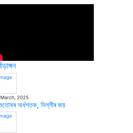
ীড়াঙ্গন
 March, 2025
ুতোষৰ অৰ্ধশতক, দিল্লীৰ জয়