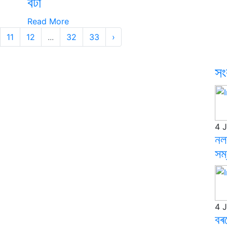
বঁটা
Read More
11
12
...
32
33
›
সং
4 
নলব
সম্
4 
বৰ