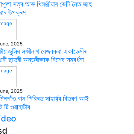
াপুতা সত্ৰ আৰু খিলঞ্জীয়াৰ ভেটি নৈত জাহ
ৱাৰ উপক্ৰম
June, 2025
ীয়াজুলিৰ লক্ষ্মীনাথ বেজবৰুৱা একাডেমীৰ
াৱী ছাত্ৰী অন্তৰীক্ষাক বিশেষ সম্বৰ্ধনা
June, 2025
িনগাঁও বান শিবিৰত সাহাৰ্য্য বিতৰণ আই
 টি গুৱাহাটীৰ
ideo
sd