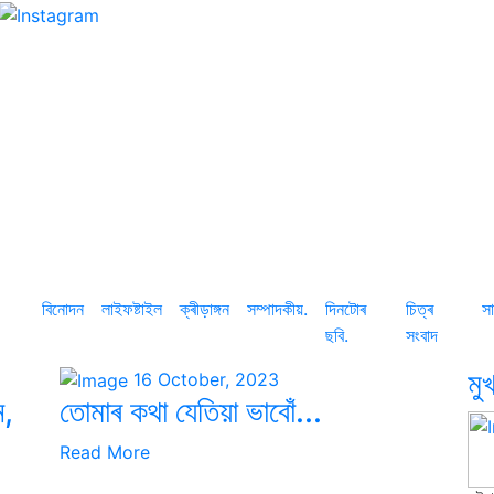
বিনোদন
লাইফষ্টাইল
ক্ৰীড়াঙ্গন
সম্পাদকীয়.
দিনটোৰ
চিত্ৰ
সা
ছবি.
সংবাদ
মু
16 October, 2023
ন,
তোমাৰ কথা যেতিয়া ভাবোঁ...
Read More