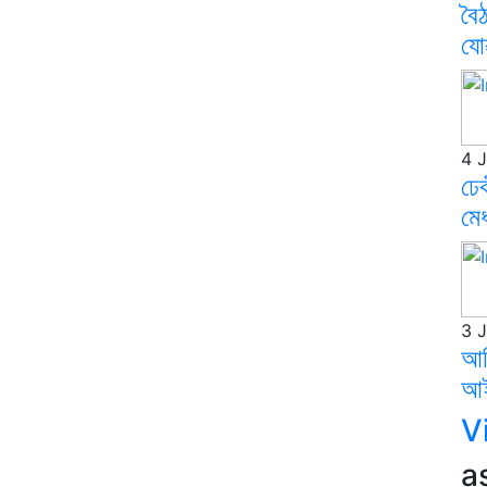
বৈঠ
যো
4 
ঢেক
মেধ
3 
আম
আই
V
a