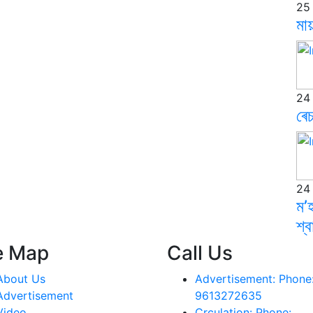
25
মা
24
ৰেচ
24
ম’হ
শ্বা
e Map
Call Us
About Us
Advertisement:
Phone
Advertisement
9613272635
Video
Crculation:
Phone: