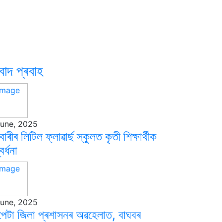
বাদ প্ৰবাহ
June, 2025
াৰীৰ লিটিল ফ্লাৱাৰ্ছ স্কুলত কৃতী শিক্ষাৰ্থীক
বৰ্ধনা
June, 2025
পেটা জিলা প্ৰশাসনৰ অৱহেলাত, বাঘবৰ