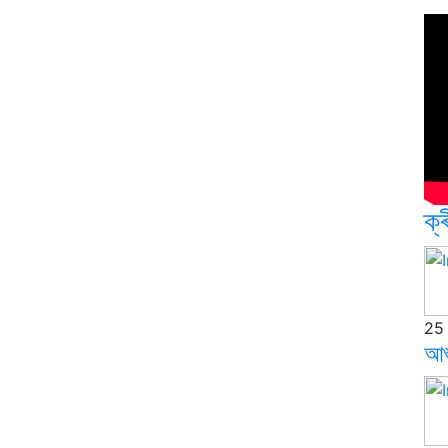
ক্ৰ
25
আশ