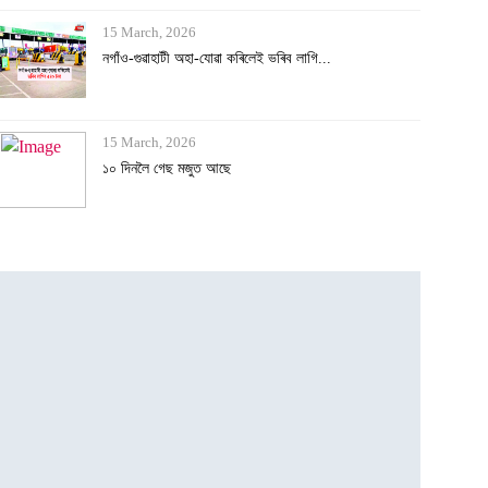
15 March, 2026
নগাঁও-গুৱাহাটী অহা-যোৱা কৰিলেই ভৰিব লাগি...
15 March, 2026
১০ দিনলৈ গেছ মজুত আছে
7 March, 2026
দুই-এজন বিধায়ক বাদ দি বিজেপিৰ তালিকা সাজ...
31 July, 2026
যন্তৰ-মন্তৰত পেলেট গান ব্যৱহাৰৰ দায়িত্ব...