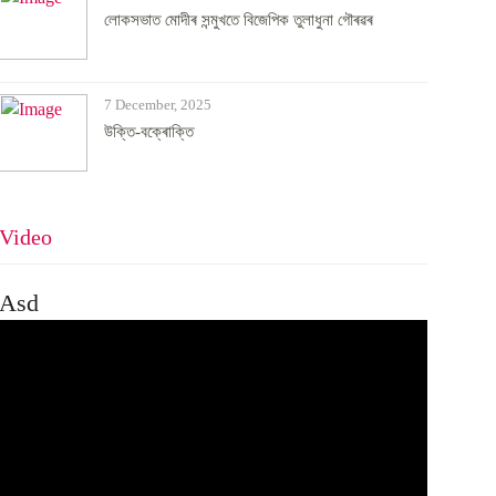
লোকসভাত মোদীৰ সন্মুখতে বিজেপিক তুলাধুনা গৌৰৱৰ
7 December, 2025
উক্তি-বক্ৰোক্তি
Video
Asd