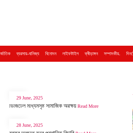
ৰ্জাতিক
ব্যৱসায়-বানিজ্য
বিনোদন
লাইফষ্টাইল
ক্ৰীড়াঙ্গন
সম্পাদকীয়.
দিনট
29 June, 2025
ডিজিটেল মাধ্যমসৃষ্ট সামাজিক অৱক্ষয়
Read More
28 June, 2025