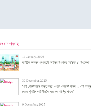
সংবাদ প্ৰবাহ
11 January, 2026
কাইলৈ অসমৰ প্ৰথমটো কৃত্ৰিম উপগ্ৰহ ‘লাচিত-১’ উৎক্ষেপণ
30 December, 2025
'এই গোটেইবোৰ মানুহ নহয়, একো একোটা দানৱ ... এই অসুৰ
বোৰে পৃথিৱীৰ আটাইতকৈ ভয়ানক শাস্তি পাওক'
9 December, 2025