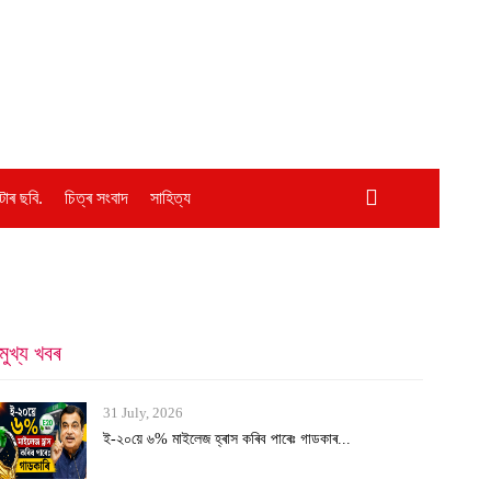
োৰ ছবি.
চিত্ৰ সংবাদ
সাহিত্য
মুখ্য খবৰ
31 July, 2026
ই-২০য়ে ৬% মাইলেজ হ্ৰাস কৰিব পাৰেঃ গাডকাৰ...